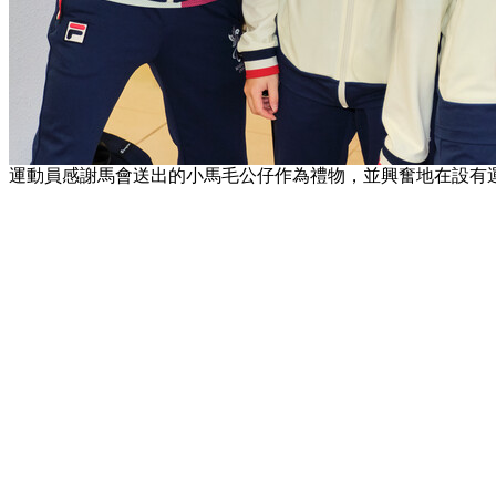
運動員感謝馬會送出的小馬毛公仔作為禮物，並興奮地在設有