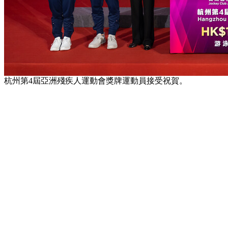
杭州第4屆亞洲殘疾人運動會獎牌運動員接受祝賀。