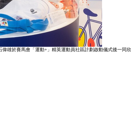
石偉雄於賽馬會「運動+」精英運動員社區計劃啟動儀式後一同