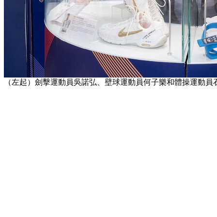
（左起）劍擊運動員吳諾弘、壁球運動員何子樂和體操運動員