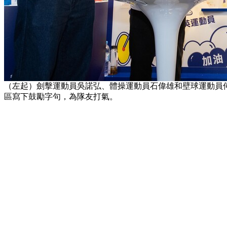
（左起）劍擊運動員吳諾弘、體操運動員石偉雄和壁球運動員
區寫下鼓勵字句，為隊友打氣。