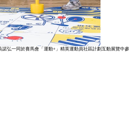
吳諾弘一同於賽馬會「運動+」精英運動員社區計劃互動展覽中