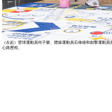
（左起）壁球運動員何子樂、體操運動員石偉雄和劍擊運動員
心路歷程。