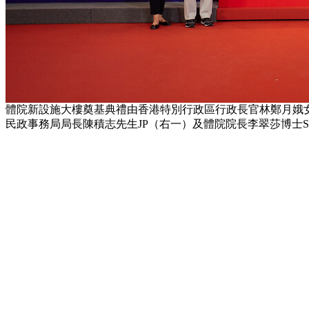
體院新設施大樓奠基典禮由香港特別行政區行政長官林鄭月娥女士G
民政事務局局長陳積志先生JP（右一）及體院院長李翠莎博士SB