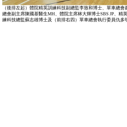
（後排左起）體院精英訓練科技副總監李致和博士、單車總會義務司庫
總會副主席陳國基醫生MH、體院主席林大輝博士SBS JP、
練科技總監蘇志雄博士及（前排右四）單車總會執行委員仇多