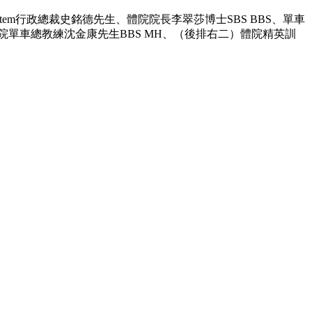
tem行政總裁史銘德先生、體院院長李翠莎博士SBS BBS、單車
院單車總教練沈金康先生BBS MH、（後排右二）體院精英訓