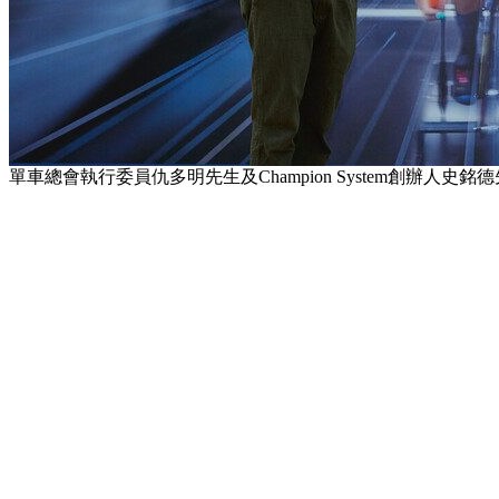
單車總會執行委員仇多明先生及Champion System創辦人史銘