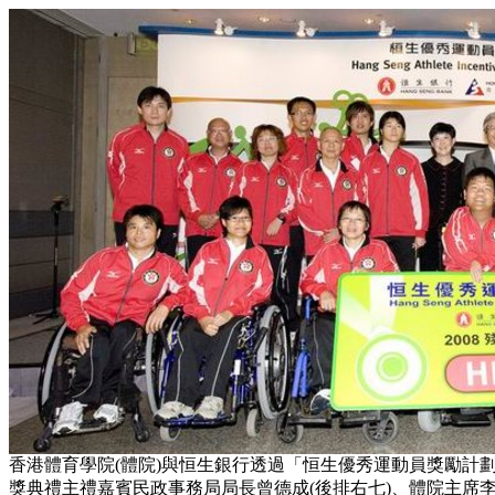
香港體育學院(體院)與恒生銀行透過「恒生優秀運動員獎勵計劃
獎典禮主禮嘉賓民政事務局局長曾德成(後排右七)、體院主席李