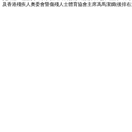
及香港殘疾人奧委會暨傷殘人士體育協會主席馮馬潔嫻(後排右