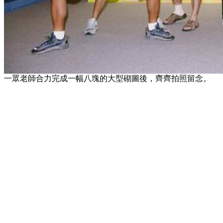
一眾老師合力完成一幅八塊的大型砌圖後，齊齊拍照留念。