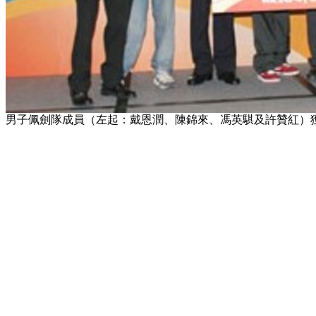
男子佩劍隊成員（左起：戴恩潤、陳錦來、馮英騏及許贊紅）獲