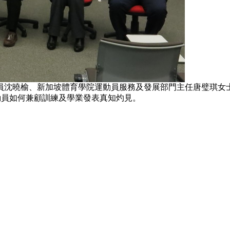
員沈曉榆、新加坡體育學院運動員服務及發展部門主任唐璧琪女
動員如何兼顧訓練及學業發表真知灼見。