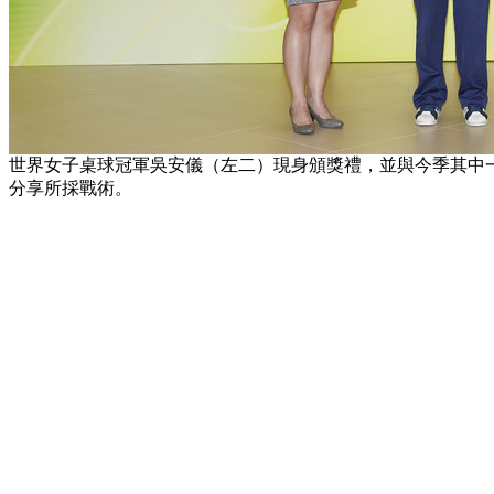
世界女子桌球冠軍吳安儀（左二）現身頒獎禮，並與今季其中
分享所採戰術。