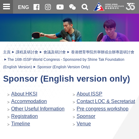
跳
開
開
ENG
至
合
關
微
主
主
搜
信
內
内
尋
二
容
容
維
碼
開
始
主頁
課程及研討會
會議及研討會
香港體育學院所舉辦或合辦專題研討會
The 16th ISSP World Congress - Sponsored by Shine Tak Foundation
(English Version)
Sponsor (English Version Only)
Sponsor (English version only)
About HKSI
About ISSP
Accommodation
Contact LOC & Secretariat
Other Useful Information
Pre congress workshop
Registration
Sponsor
Timeline
Venue