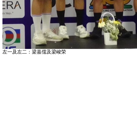
左一及左二：梁嘉儒及梁峻荣