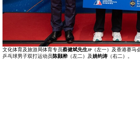
文化体育及旅游局体育专员
蔡健斌先生
（左一）及香港赛马
JP
乒乓球男子双打运动员
陈颢桦
（左二）及
姚钧涛
（右二）。