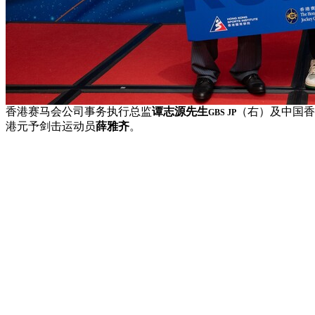
香港赛马会公司事务执行总监
谭志源先生
（右）及中国香
GBS JP
港元予剑击运动员
薛雅齐
。