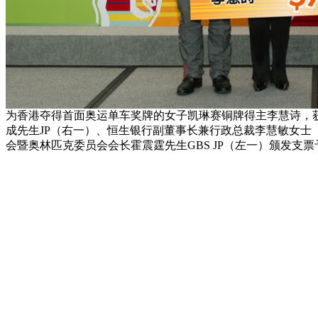
为香港夺得首面奥运单车奖牌的女子凯琳赛铜牌得主李慧诗，
成先生JP（右一）、恒生银行副董事长兼行政总裁李慧敏女士（
会暨奥林匹克委员会会长霍震霆先生GBS JP（左一）颁发支