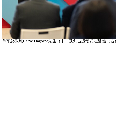
单车总教练Herve Dagorne先生（中）及剑击运动员崔浩