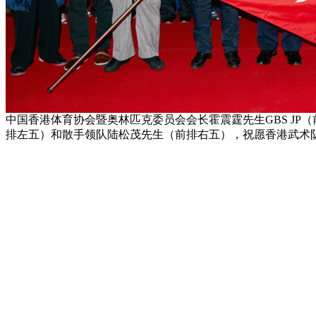
中国香港体育协会暨奥林匹克委员会会长霍震霆先生GBS J
排左五）和散手领队陆松茂先生（前排右五），祝愿香港武术